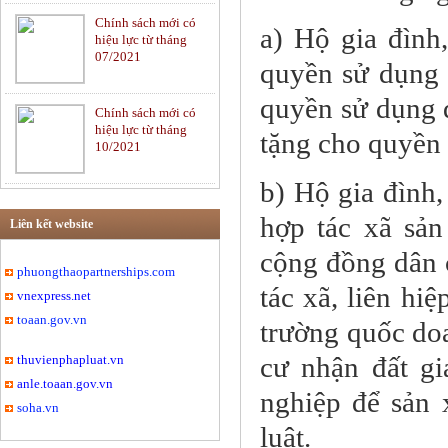
Chính sách mới có
Tư vấn pháp luật Dân
a) Hộ gia đình
hiệu lực từ tháng
sự
07/2021
quyền sử dụng 
quyền sử dụng 
Chính sách mới có
Ngân hàng và Bảo
hiệu lực từ tháng
hiểm
tặng cho quyền 
10/2021
b) Hộ gia đình,
Tư vấn luật Thương
hợp tác xã sản
mại
Liên kết website
cộng đồng dân 
phuongthaopartnerships.com
tác xã, liên hi
vnexpress.net
Di chúc và Thừa kế
toaan.gov.vn
trường quốc doa
cư nhận đất g
thuvienphapluat.vn
anle.toaan.gov.vn
Hôn nhân và Gia đình
nghiệp để sản 
soha.vn
luật.