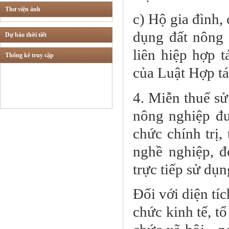
Thư viện ảnh
Tư vấn các lĩnh vực
c) Hộ gia đình,
khác
dụng đất nông 
Dự báo thời tiết
liên hiệp hợp 
Thống kê truy cập
Thừa phát lại
của Luật Hợp tá
4. Miễn thuế sử
nông nghiệp đư
chức chính trị, 
nghề nghiệp, đ
trực tiếp sử dụ
Đối với diện tí
chức kinh tế, tổ