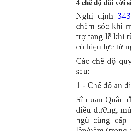
4 chế độ đối với 
Nghị định
343
chăm sóc khi m
trợ tang lễ khi 
có hiệu lực từ 
Các chế độ qu
sau:
1 - Chế độ an đ
Sĩ quan Quân đ
điều dưỡng, mứ
ngũ cùng cấp 
lần/năm (trong 