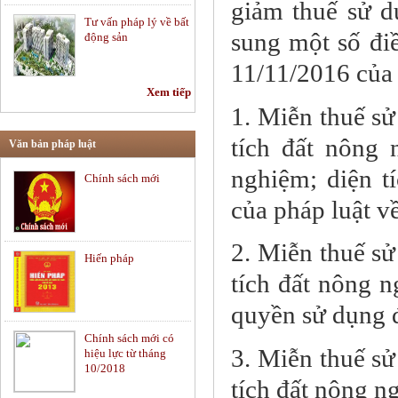
giảm thuế sử d
Tư vấn pháp lý về bất
sung một số đi
động sản
11/11/2016 của 
Xem tiếp
Tư vấn hợp đồng -
1. Miễn thuế sử
Soạn thảo hợp đồng
tích đất nông 
Văn bản pháp luật
nghiệm; diện t
Chính sách mới
Tư vấn pháp luật lao
động
của pháp luật về
2. Miễn thuế sử
Hiến pháp
Tư vấn pháp luật
tích đất nông 
thường xuyên
quyền sử dụng 
Chính sách mới có
Chứng khoán và thị
3. Miễn thuế sử
hiệu lực từ tháng
trường vốn
10/2018
tích đất nông n