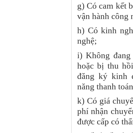
g) Có cam kết b
vận hành công 
h) Có kinh ngh
nghệ;
i) Không đang t
hoặc bị thu hồ
đăng ký kinh 
năng thanh toán
k) Có giá chuy
phí nhận chuyể
được cấp có th