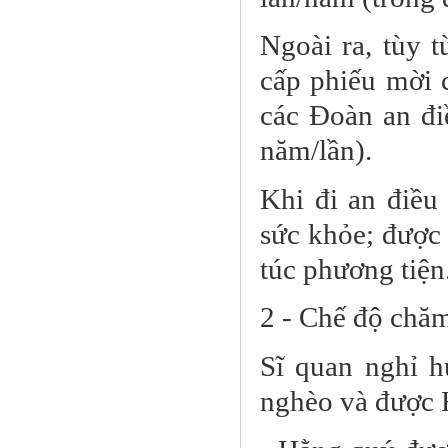
Ngoài ra, tùy 
cấp phiếu mời c
các Đoàn an đ
năm/lần).
Khi đi an điều
sức khỏe; được 
túc phương tiện
2 - Chế độ chă
Sĩ quan nghỉ 
nghèo và được H