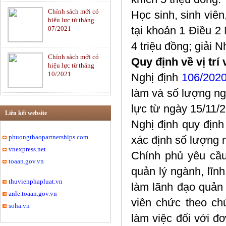
Chính sách mới có
Học sinh, sinh viên
Tư vấn pháp luật Dân
hiệu lực từ tháng
sự
tại khoản 1 Điều 2
07/2021
4 triệu đồng; giải N
Chính sách mới có
Ngân hàng và Bảo
Quy định về vị trí
hiệu lực từ tháng
hiểm
10/2021
Nghị định
106/202
làm và số lượng ng
Tư vấn luật Thương
lực từ ngày 15/11/
mại
Liên kết website
Nghị định quy định 
phuongthaopartnerships.com
xác định số lượng 
vnexpress.net
Di chúc và Thừa kế
Chính phủ yêu cầu
toaan.gov.vn
quản lý ngành, lĩn
thuvienphapluat.vn
làm lãnh đạo quản
anle.toaan.gov.vn
Hôn nhân và Gia đình
viên chức theo c
soha.vn
làm việc đối với đ