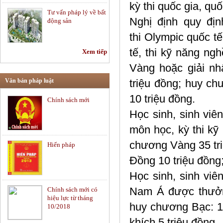
kỳ thi quốc gia, qu
Tư vấn pháp lý về bất
Nghị định quy địn
động sản
thi Olympic quốc t
tế, thi kỹ năng n
Xem tiếp
Tư vấn hợp đồng -
Soạn thảo hợp đồng
Vàng hoặc giải nh
Văn bản pháp luật
triệu đồng; huy ch
10 triệu đồng.
Chính sách mới
Tư vấn pháp luật lao
động
Học sinh, sinh viên
môn học, kỳ thi k
chương Vàng 35 tr
Hiến pháp
Tư vấn pháp luật
thường xuyên
Đồng 10 triệu đồng;
Học sinh, sinh viê
Nam Á được thưởn
Chính sách mới có
Chứng khoán và thị
hiệu lực từ tháng
trường vốn
huy chương Bạc: 1
10/2018
khích 5 triệu đồng.