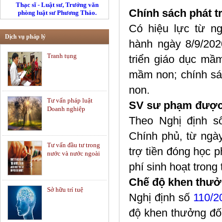
Thạc sĩ - Luật sư, Trưởng văn
Chính sách phát t
phòng luật sư Phương Thảo.
Có hiệu lực từ n
Dịch vụ pháp lý
hành ngày 8/9/202
Tranh tụng
triển giáo dục mầ
mầm non; chính sác
non.
Tư vấn pháp luật
SV sư phạm được h
Doanh nghiệp
Theo Nghị định 
Chính phủ, từ ngà
Tư vấn đầu tư trong
trợ tiền đóng học p
nước và nước ngoài
phí sinh hoạt trong 
Chế độ khen thưởn
Sở hữu trí tuệ
Nghị định số
110/
độ khen thưởng đối 