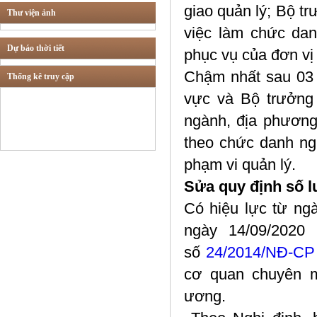
giao quản lý; Bộ t
Thư viện ảnh
Tư vấn các lĩnh vực
việc làm chức da
khác
Dự báo thời tiết
phục vụ của đơn vị
Chậm nhất sau 03 
Thống kê truy cập
Thừa phát lại
vực và Bộ trưởng
ngành, địa phương 
theo chức danh ng
phạm vi quản lý.
Sửa quy định số 
Có hiệu lực từ ng
ngày 14/09/2020
số
24/2014/NĐ-CP
cơ quan chuyên m
ương.