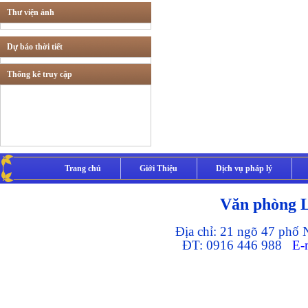
Thư viện ảnh
Tư vấn các lĩnh vực
khác
Dự báo thời tiết
Thống kê truy cập
Thừa phát lại
Trang chủ
Giới Thiệu
Dịch vụ pháp lý
Văn phòng 
Địa chỉ: 21 ngõ 47 phố
ĐT: 0916 446 988
E-