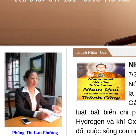
Thuyết Nhân - Quả
N
7/
Nó
là
Oá
luật bất biến chi
Hydrogen và khí Ox
đổ, cuộc sống con n
Phùng Thị Lan Phương