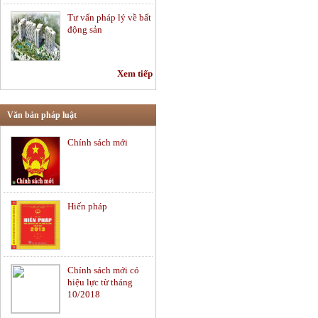
Tư vấn pháp lý về bất
động sản
Xem tiếp
Tư vấn hợp đồng -
Soạn thảo hợp đồng
Văn bản pháp luật
Chính sách mới
Tư vấn pháp luật lao
động
Hiến pháp
Tư vấn pháp luật
thường xuyên
Chính sách mới có
Chứng khoán và thị
hiệu lực từ tháng
trường vốn
10/2018