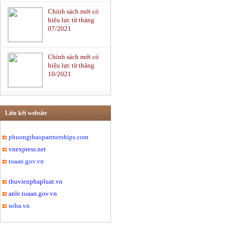
Chính sách mới có
Tư vấn pháp luật Dân
hiệu lực từ tháng
sự
07/2021
Chính sách mới có
Ngân hàng và Bảo
hiệu lực từ tháng
hiểm
10/2021
Tư vấn luật Thương
mại
Liên kết website
phuongthaopartnerships.com
vnexpress.net
Di chúc và Thừa kế
toaan.gov.vn
thuvienphapluat.vn
anle.toaan.gov.vn
Hôn nhân và Gia đình
soha.vn