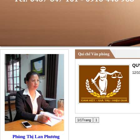
Qui chế Văn phòng
QU
12/1
1/1Trang
1
Phùng Thị Lan Phương