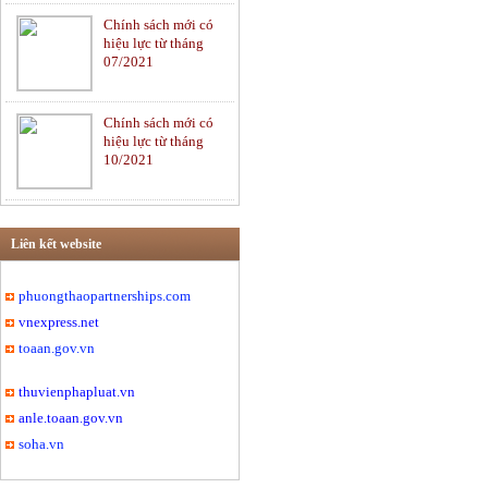
Chính sách mới có
Tư vấn pháp luật Dân
hiệu lực từ tháng
sự
07/2021
Chính sách mới có
Ngân hàng và Bảo
hiệu lực từ tháng
hiểm
10/2021
Tư vấn luật Thương
mại
Liên kết website
phuongthaopartnerships.com
vnexpress.net
Di chúc và Thừa kế
toaan.gov.vn
thuvienphapluat.vn
anle.toaan.gov.vn
Hôn nhân và Gia đình
soha.vn