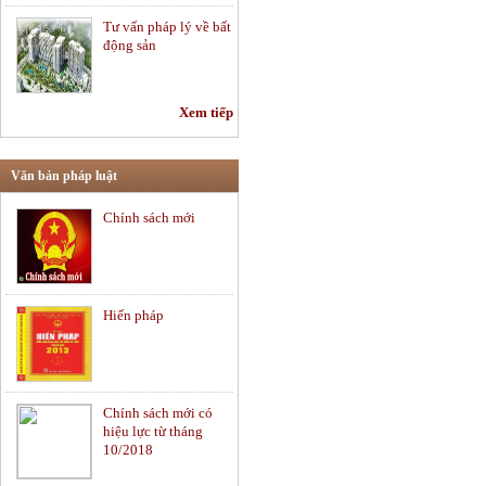
Tư vấn pháp lý về bất
động sản
Xem tiếp
Tư vấn hợp đồng -
Soạn thảo hợp đồng
Văn bản pháp luật
Chính sách mới
Tư vấn pháp luật lao
động
Hiến pháp
Tư vấn pháp luật
thường xuyên
Chính sách mới có
Chứng khoán và thị
hiệu lực từ tháng
trường vốn
10/2018