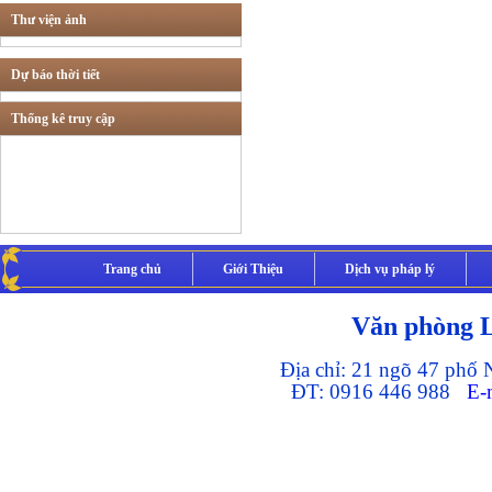
Thư viện ảnh
Tư vấn các lĩnh vực
khác
Dự báo thời tiết
Thống kê truy cập
Thừa phát lại
Trang chủ
Giới Thiệu
Dịch vụ pháp lý
Văn phòng 
Địa chỉ: 21 ngõ 47 phố
ĐT: 0916 446 988
E-