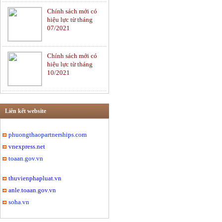
Chính sách mới có
Tư vấn pháp luật Dân
hiệu lực từ tháng
sự
07/2021
Chính sách mới có
Ngân hàng và Bảo
hiệu lực từ tháng
hiểm
10/2021
Tư vấn luật Thương
mại
Liên kết website
phuongthaopartnerships.com
vnexpress.net
Di chúc và Thừa kế
toaan.gov.vn
thuvienphapluat.vn
anle.toaan.gov.vn
Hôn nhân và Gia đình
soha.vn