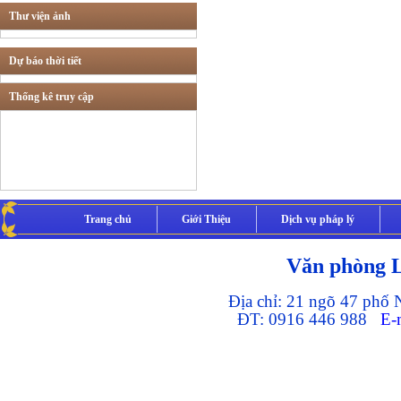
Thư viện ảnh
Tư vấn các lĩnh vực
khác
Dự báo thời tiết
Thống kê truy cập
Thừa phát lại
Trang chủ
Giới Thiệu
Dịch vụ pháp lý
Văn phòng 
Địa chỉ: 21 ngõ 47 phố
ĐT: 0916 446 988
E-