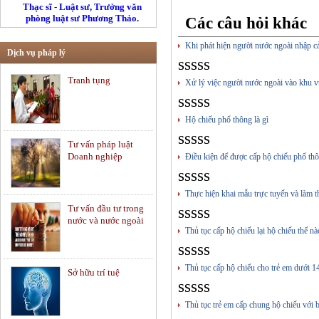
Thạc sĩ - Luật sư, Trưởng văn
phòng luật sư Phương Thảo.
Các câu hỏi khác
Khi phát hiện người nước ngoài nhập c
Dịch vụ pháp lý
sssss
Tranh tụng
Xử lý việc người nước ngoài vào khu v
sssss
Hộ chiếu phổ thông là gì
sssss
Tư vấn pháp luật
Doanh nghiệp
Điều kiện để được cấp hộ chiếu phổ th
sssss
Thực hiện khai mẫu trực tuyến và làm th
sssss
Tư vấn đầu tư trong
nước và nước ngoài
Thủ tục cấp hộ chiếu lại hộ chiếu thế nà
sssss
Thủ tục cấp hộ chiếu cho trẻ em dưới 1
Sở hữu trí tuệ
sssss
Thủ tục trẻ em cấp chung hộ chiếu với