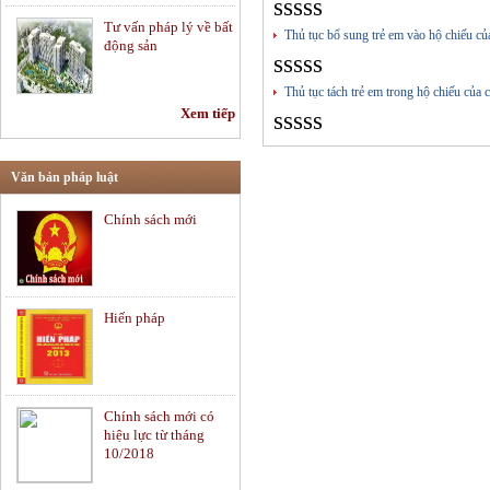
sssss
Tư vấn pháp lý về bất
Thủ tục bổ sung trẻ em vào hộ chiếu củ
động sản
sssss
Thủ tục tách trẻ em trong hộ chiếu của 
Xem tiếp
sssss
Tư vấn hợp đồng -
Soạn thảo hợp đồng
Văn bản pháp luật
Chính sách mới
Tư vấn pháp luật lao
động
Hiến pháp
Tư vấn pháp luật
thường xuyên
Chính sách mới có
Chứng khoán và thị
hiệu lực từ tháng
trường vốn
10/2018